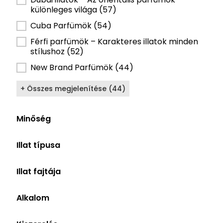
különleges világa
(57)
Cuba Parfümök
(54)
Férfi parfümök – Karakteres illatok minden
stílushoz
(52)
New Brand Parfümök
(44)
+ Összes megjelenítése (44)
Minőség
Minőség alapú szűrő
Eau de Parfum
(81)
Illat típusa
Extrait de Parfum
(2)
Illat típusa szűrő
Uniszex
(50)
Eau de Toilette
(1)
Illat fajtája
Női
(19)
Illat fajtája szűrő
Elegáns
(30)
Férfi
(15)
Alkalom
Citrusos
(15)
Alkalom szűrő
Randi
(41)
Édes
(15)