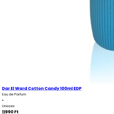
Dar El Ward Cotton Candy 100ml EDP
Eau de Parfum
•
Uniszex
11990
Ft