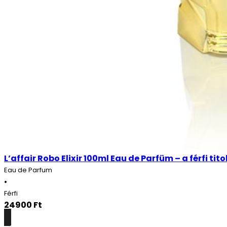
L’affair Robo Elixir 100ml Eau de Parfüm – a férfi tit
Eau de Parfum
•
Férfi
24900
Ft