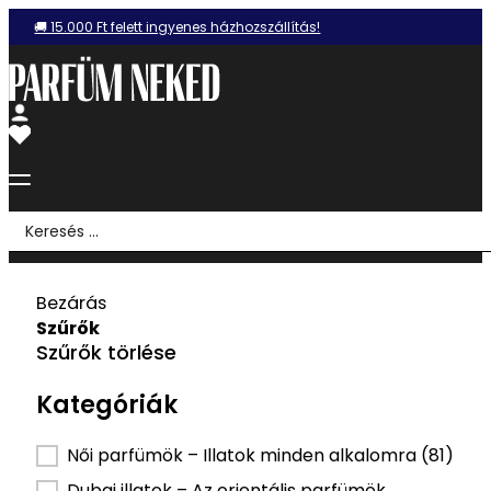
🚚 15.000 Ft felett ingyenes házhozszállítás!
Search
...
Bezárás
Szűrők
Szűrők törlése
Kategóriák
Kategória szűrő
Női parfümök – Illatok minden alkalomra
(81)
Dubai illatok – Az orientális parfümök