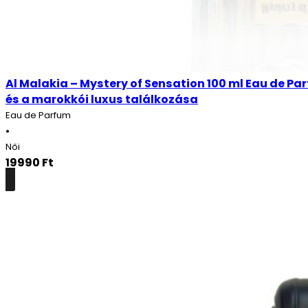
Al Malakia – Mystery of Sensation 100 ml Eau de Par
és a marokkói luxus találkozása
Eau de Parfum
•
Női
19990
Ft
Részletek