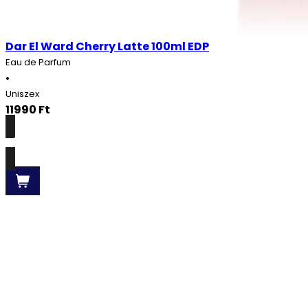
Dar El Ward Cherry Latte 100ml EDP
Eau de Parfum
•
Uniszex
11990
Ft
Részletek