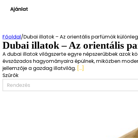
4 out of 5
4 stars
Ár szűrés
és több (2)
Ajánlat
3 out of 5
3 stars
Törlés
és több (2)
2 out of 5
2 stars
és több (2)
1 out of 5
1 star
Főoldal
/
Dubai illatok – Az orientális parfümök különle
Dubai illatok – Az orientális 
A dubai illatok világszerte egyre népszerűbbek azok kör
évszázados hagyományaira épülnek, miközben modern 
jellemzője a gazdag illatvilág.
[...]
Szűrők
Sort
Sort content