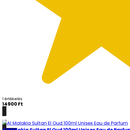
1 értékelés
14900
Ft
Részletek
Al Malakia Sultan El Oud 100ml Unisex Eau de Parfu