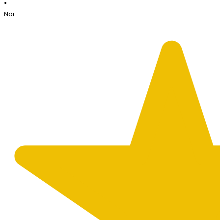
•
Női