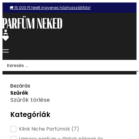
🚚 15.000 Ft felett ingyenes házhozszállítás!
Search
...
Bezárás
Szűrők
Szűrők törlése
Kategóriák
Kategória szűrő
Klink Niche Parfümök
(7)
Uniszex parfüm – Illatok nőknek és