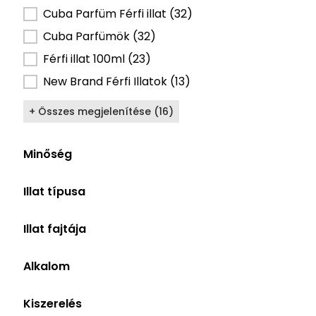
Cuba Parfüm Férfi illat
(32)
Cuba Parfümök
(32)
Férfi illat 100ml
(23)
New Brand Férfi Illatok
(13)
+ Összes megjelenítése (16)
Minőség
Minőség alapú szűrő
Eau de Parfum
(7)
Illat típusa
Eau de Toilette
(1)
Illat típusa szűrő
Férfi
(8)
Illat fajtája
Illat fajtája szűrő
Elegáns
(4)
Alkalom
Friss
(4)
Alkalom szűrő
Randi
(7)
Aromás, Gourmand
(3)
Kiszerelés
Iroda, Munkahelyi
(5)