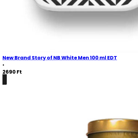
New Brand Story of NB White Men 100 ml EDT
•
2690
Ft
Részletek