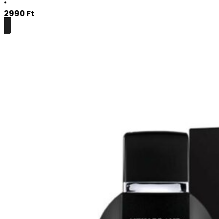
•
2990
Ft
Részletek