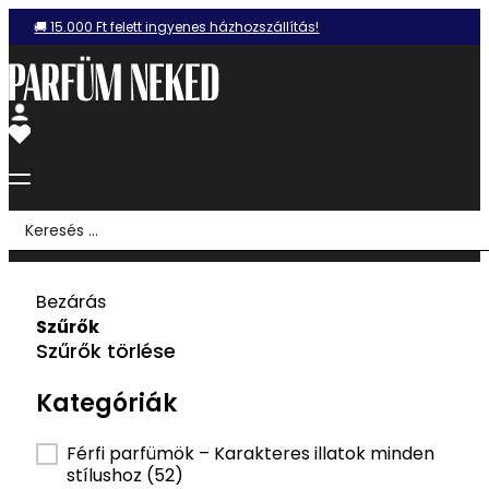
🚚 15.000 Ft felett ingyenes házhozszállítás!
Search
...
Bezárás
Szűrők
Szűrők törlése
Kategóriák
Kategória szűrő
Férfi parfümök – Karakteres illatok minden
stílushoz
(52)