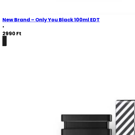
New Brand – Only You Black 100ml EDT
•
2990
Ft
Részletek