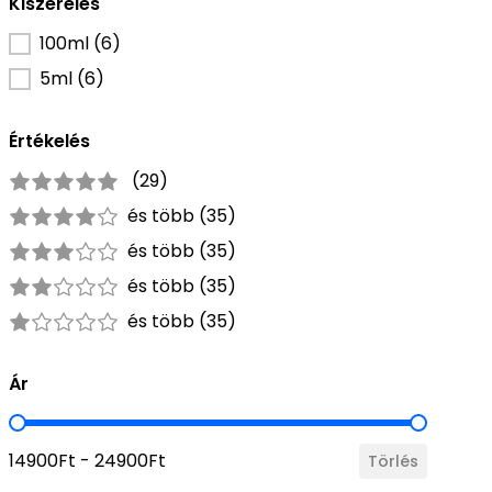
Kiszerelés
Kiszerelés szűrő
100ml
(6)
5ml
(6)
Értékelés
Értékelések
(29)
5 out of 5
5 stars
és több (35)
4 out of 5
4 stars
és több (35)
3 out of 5
3 stars
és több (35)
2 out of 5
2 stars
és több (35)
1 out of 5
1 star
Ár
Ár szűrés
14900Ft - 24900Ft
Törlés