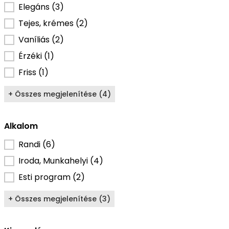
Illat fajtája szűrő
Elegáns
(3)
Tejes, krémes
(2)
Vaníliás
(2)
Érzéki
(1)
Friss
(1)
+ Összes megjelenítése (4)
Alkalom
Alkalom szűrő
Randi
(6)
Iroda, Munkahelyi
(4)
Esti program
(2)
+ Összes megjelenítése (3)