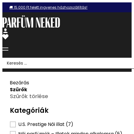
🚚 15.000 Ft felett ingyenes házhozszállítás!
Search
...
Bezárás
Szűrők
Szűrők törlése
Kategóriák
Kategória szűrő
U.S. Prestige Női illat
(7)
Női parfümök – Illatok minden alkalomra
(5)