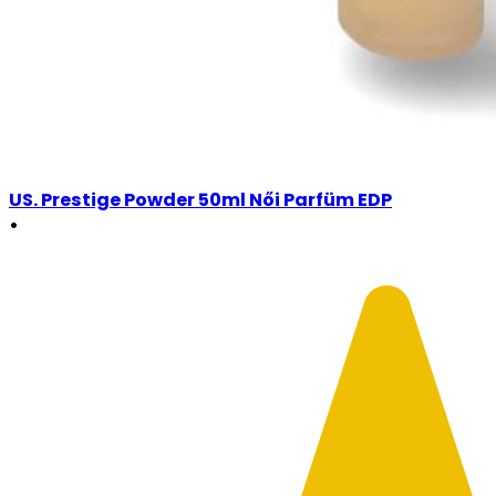
US. Prestige Powder 50ml Női Parfüm EDP
•