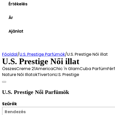
Értékelés
Értékelések
(4)
Ár
5 out of 5
5 stars
és több (6)
4 out of 5
4 stars
Ár szűrés
és több (6)
Ajánlat
3 out of 5
3 stars
0Ft
Törlés
és több (6)
2 out of 5
2 stars
és több (6)
1 out of 5
1 star
Főoldal
/
U.S. Prestige Parfümök
/
U.S. Prestige Női illat
U.S. Prestige Női illat
ÖsszesCreme 21AmericaChic 'n GlamCuba ParfümFérfi
Nature Női IllatokTivertonU.S. Prestige
U.S. Prestige Női Parfümök
Szűrők
Sort
Sort content
Sort content