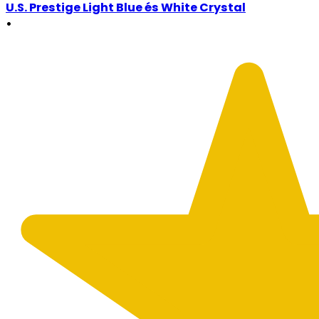
U.S. Prestige Light Blue és White Crystal
•