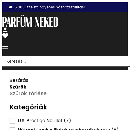
🚚 15.000 Ft felett ingyenes házhozszállítás!
Search
...
Bezárás
Szűrők
Szűrők törlése
Kategóriák
Kategória szűrő
U.S. Prestige Női illat
(7)
Női parfümök – Illatok minden alkalomra
(5)