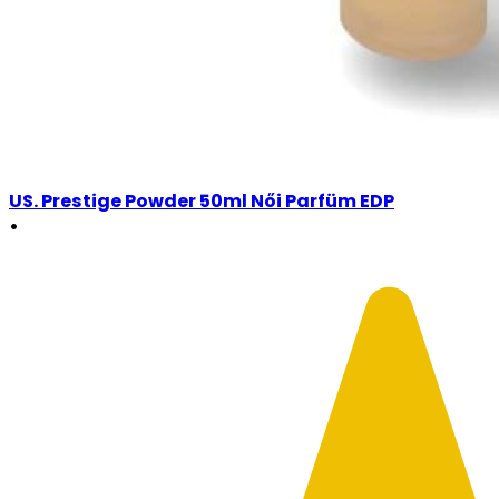
US. Prestige Powder 50ml Női Parfüm EDP
•