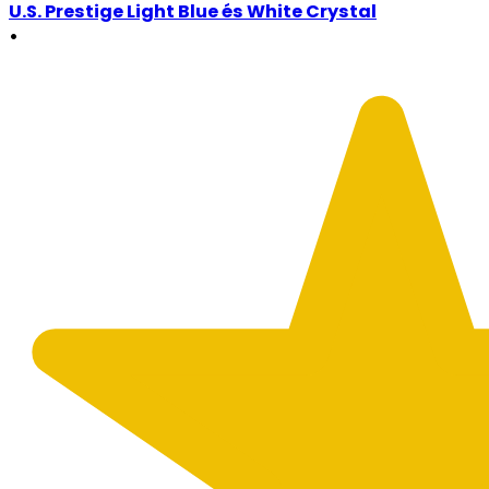
U.S. Prestige Light Blue és White Crystal
•