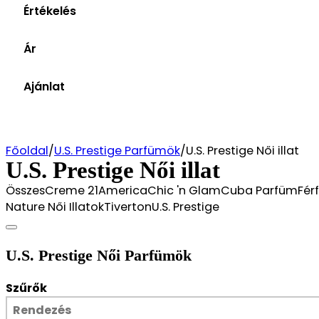
Értékelés
Értékelések
(4)
Ár
5 out of 5
5 stars
és több (6)
4 out of 5
4 stars
Ár szűrés
és több (6)
Ajánlat
3 out of 5
3 stars
0Ft
Törlés
és több (6)
2 out of 5
2 stars
és több (6)
1 out of 5
1 star
Főoldal
/
U.S. Prestige Parfümök
/
U.S. Prestige Női illat
U.S. Prestige Női illat
ÖsszesCreme 21AmericaChic 'n GlamCuba ParfümFérfi
Nature Női IllatokTivertonU.S. Prestige
U.S. Prestige Női Parfümök
Szűrők
Sort
Sort content
Sort content