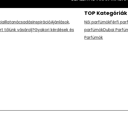
TOP Kategóriák
cia
Illatanácsadás
Inspiráció
Ajánlások,
Női parfümök
Férfi pa
rt tőlünk vásárolj?
Gyakori kérdések és
parfümök
Dubai Parfü
Parfümök