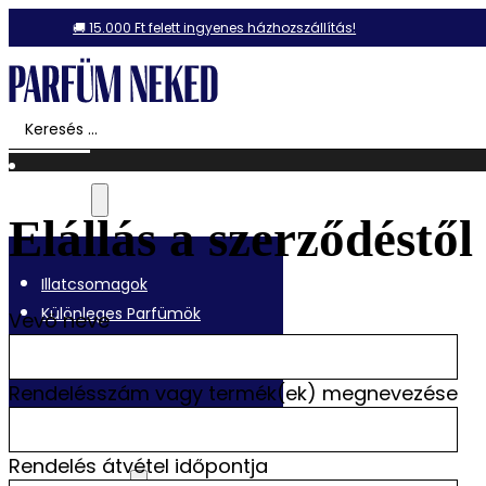
🚚 15.000 Ft felett ingyenes házhozszállítás!
Search
Akció!
...
Ajánlataink
Elállás a szerződéstől
Illatcsomagok
Különleges Parfümök
Vevő neve
Ajándékutalványok
Összes termék
Rendelésszám vagy termék(ek) megnevezése
Rendelés átvétel időpontja
Dubai Parfümök