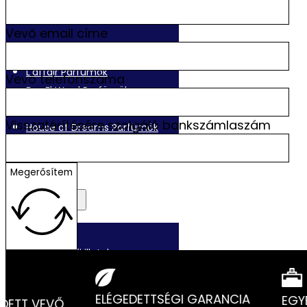
Vevő email címe
Oriental Collection
L’affair Parfümök
Vevő telefonszáma
Dar El Ward Parfümök
Al Malakia Parfümök
Visszatérítésére szolgáló bankszámlaszám
House of Dreams Parfümök
Megerősítem
Férfi Parfümök
L’affair Férfi illatok
Dubai Férfi illatok
Cuba Férfi illatok
ELÉGEDETTSÉGI GARANCIA
EGYEDI
TT VEVŐ