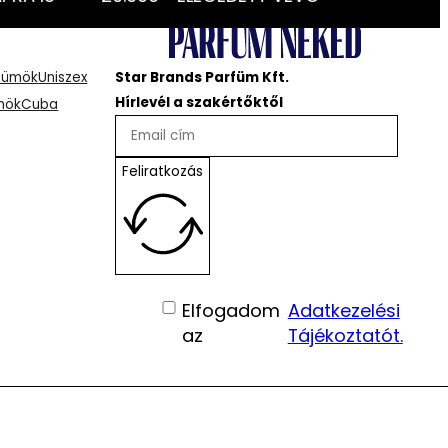
rfümök
Uniszex
Star Brands Parfüm Kft.
Hírlevél a szakértőktől
mök
Cuba
Feliratkozás
Elfogadom
Adatkezelési
az
Tájékoztatót.