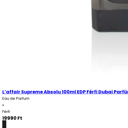
L’affair Supreme Absolu 100ml EDP Férfi Dubai Parf
Eau de Parfum
•
Férfi
19990
Ft