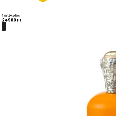
1 értékelés
24900
Ft
Részletek