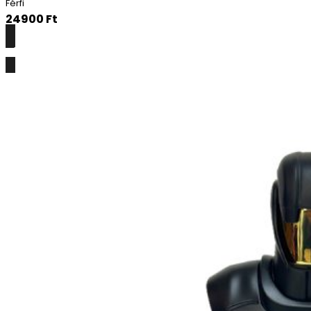
Férfi
24900
Ft
Részletek