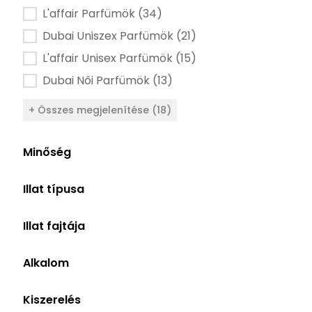
L'affair Parfümök
(34)
Dubai Uniszex Parfümök
(21)
L'affair Unisex Parfümök
(15)
Dubai Női Parfümök
(13)
+ Összes megjelenítése (18)
Minőség
Minőség alapú szűrő
Eau de Parfum
(63)
Illat típusa
Extrait de Parfum
(2)
Illat típusa szűrő
Uniszex
(38)
Illat fajtája
Női
(15)
Illat fajtája szűrő
Elegáns
(20)
Férfi
(12)
Alkalom
Orientális
(14)
Alkalom szűrő
Randi
(34)
Citrusos
(12)
Kiszerelés
Iroda, Munkahelyi
(25)