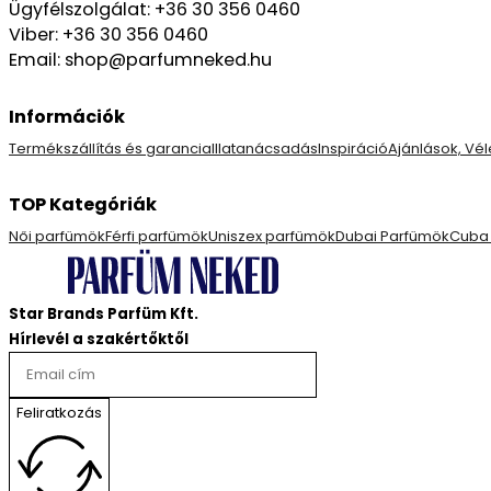
Ügyfélszolgálat: +36 30 356 0460
Viber: +36 30 356 0460
Email: shop@parfumneked.hu
Információk
Termékszállítás és garancia
Illatanácsadás
Inspiráció
Ajánlások, V
TOP Kategóriák
Női parfümök
Férfi parfümök
Uniszex parfümök
Dubai Parfümök
Cuba
Star Brands Parfüm Kft.
Hírlevél a szakértőktől
Feliratkozás