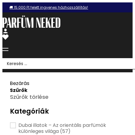
🚚 15.000 Ft felett ingyenes házhozszállítás!
Search
...
Bezárás
Szűrők
Szűrők törlése
Kategóriák
Kategória szűrő
Dubai illatok – Az orientális parfümök
különleges világa
(57)