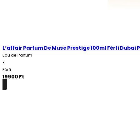
L’affair Parfum De Muse Prestige 100ml Férfi Dubai
Eau de Parfum
•
Férfi
19900
Ft
Részletek