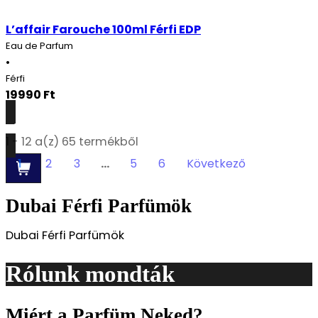
L’affair Farouche 100ml Férfi EDP
Eau de Parfum
•
Férfi
19990
Ft
Részletek
1 - 12 a(z) 65 termékből
1
2
3
…
5
6
Következő
Dubai Férfi Parfümök
Dubai Férfi Parfümök
Rólunk mondták
Miért a Parfüm Neked?