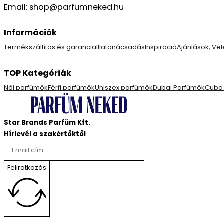
Email: shop@parfumneked.hu
Információk
Termékszállítás és garancia
Illatanácsadás
Inspiráció
Ajánlások, V
TOP Kategóriák
Női parfümök
Férfi parfümök
Uniszex parfümök
Dubai Parfümök
Cuba
Star Brands Parfüm Kft.
Hírlevél a szakértőktől
Feliratkozás