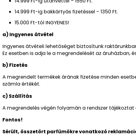
14.999 Ft-ig utánvéttel – 1550 Ft.
14.999 Ft-ig bakkártyás fizetéssel – 1350 Ft.
15.000 Ft-tól INGYENES!
a) Ingyenes átvétel
Ingyenes átvételi lehetőséget biztosítunk raktárunkba
Ez esetben is adja le a megrendelését az áruházban, és
b) Fizetés
A megrendelt termékek árának fizetése minden esetben a
számla értékét.
c) Szállítás
A megrendelés végén folyamán a rendszer tájékoztat a 
Fontos!
Sérült, összetört parfümökre vonatkozó reklamáció