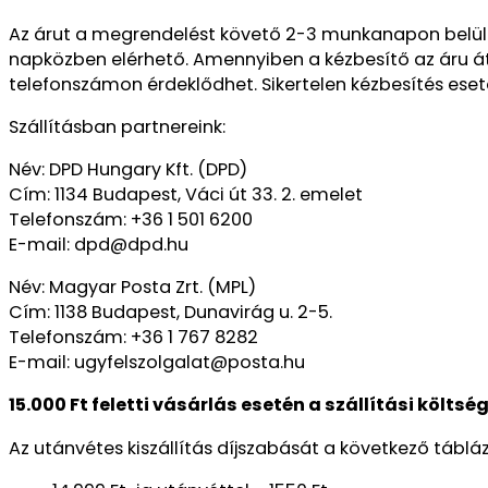
Az árut a megrendelést követő 2-3 munkanapon belül kéz
napközben elérhető. Amennyiben a kézbesítő az áru áta
telefonszámon érdeklődhet. Sikertelen kézbesítés eseté
Szállításban partnereink:
Név: DPD Hungary Kft. (DPD)
Cím: 1134 Budapest, Váci út 33. 2. emelet
Telefonszám: +36 1 501 6200
E-mail: dpd@dpd.hu
Név: Magyar Posta Zrt. (MPL)
Cím: 1138 Budapest, Dunavirág u. 2-5.
Telefonszám: +36 1 767 8282
E-mail: ugyfelszolgalat@posta.hu
15.000 Ft feletti vásárlás esetén a szállítási költsé
Az utánvétes kiszállítás díjszabását a következő táblá