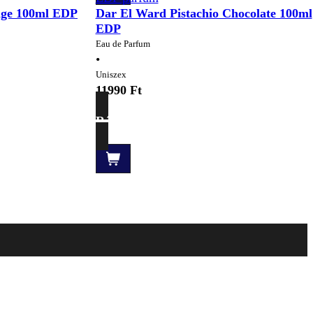
nge 100ml EDP
Dar El Ward Pistachio Chocolate 100ml
EDP
Eau de Parfum
•
Uniszex
11990
Ft
Részletek