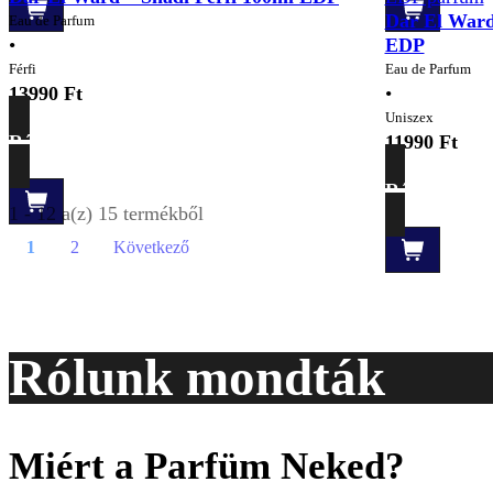
Dar El Ward
Eau de Parfum
•
EDP
Férfi
Eau de Parfum
13990
Ft
•
Uniszex
Részletek
11990
Ft
Részletek
1 - 12 a(z) 15 termékből
1
2
Következő
Rólunk mondták
Miért a Parfüm Neked?