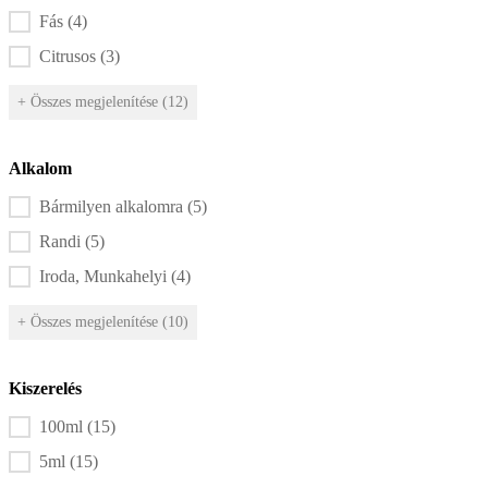
Fás
(4)
Citrusos
(3)
+ Összes megjelenítése (12)
Alkalom
Alkalom szűrő
Bármilyen alkalomra
(5)
Randi
(5)
Iroda, Munkahelyi
(4)
+ Összes megjelenítése (10)
Kiszerelés
Kiszerelés szűrő
100ml
(15)
5ml
(15)