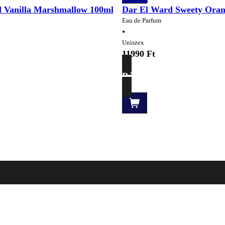
 Vanilla Marshmallow 100ml
Dar El Ward Sweety Ora
Eau de Parfum
•
Uniszex
11990
Ft
Részletek