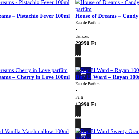
eams – Pistachio Fever 100ml
House of Dreams – Candy
Eau de Parfum
•
Uniszex
29990
Ft
Részletek
eams – Cherry in Love 100ml
Dar El Ward – Rayan 100
Eau de Parfum
•
Férfi
13990
Ft
Részletek