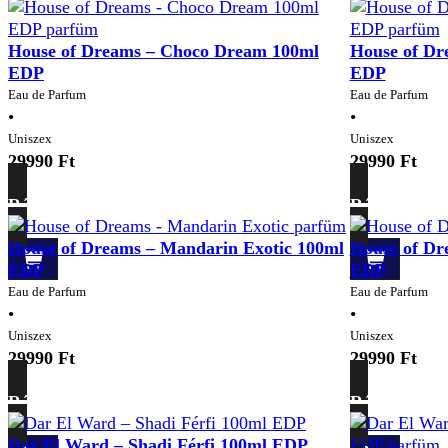
House of Dreams – Choco Dream 100ml
House of Dr
EDP
EDP
Eau de Parfum
Eau de Parfum
•
•
Uniszex
Uniszex
29990
Ft
29990
Ft
Részletek
Részletek
House of Dreams – Mandarin Exotic 100ml
House of Dr
EDP
EDP
Eau de Parfum
Eau de Parfum
•
•
Uniszex
Uniszex
29990
Ft
29990
Ft
Részletek
Részletek
Dar El Ward – Shadi Férfi 100ml EDP