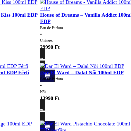
 Kiss 100ml EDP
House of Dreams – Vanilla Addict 100m
EDP
Eau de Parfum
•
Uniszex
29990
Ft
Részletek
ml EDP Férfi
Dar El Ward – Dalal Női 100ml EDP
Eau de Parfum
•
Női
13990
Ft
Részletek