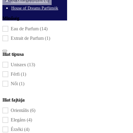
+ Összes megjelenítése (1)
Al Malakia Parfümök
House of Dreams Parfümök
Minőség
Minőség alapú szűrő
Eau de Parfum
(14)
Inspiráció
Üzleteink
Extrait de Parfum
(1)
Kapcsolat
Illat típusa
Illat típusa szűrő
Uniszex
(13)
Férfi
(1)
Női
(1)
Illat fajtája
Illat fajtája szűrő
Orientális
(6)
Elegáns
(4)
Érzéki
(4)