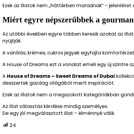
Ezek az illatok nem „háttérben maradnak” – jelenlétet
Miért egyre népszerűbbek a gourma
Az utóbbi években egyre többen keresik azokat az il
nyújtják.
A vaníliás, krémes, cukros jegyek egyfajta komfortérz
A House of Dreams ezt a vonalat emeli egy új szintre azz
A
House of Dreams – Sweet Dreams of Dubai
kollekc
desszertek gazdag világából merít inspirációt.
Ezek az illatok nem a megszokott kategóriákban gondolk
Az illat választás kérdése mindig személyes.
De egy jól megválasztott illat – élménnyé válik.
24