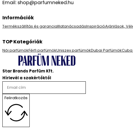
Email: shop@parfumneked.hu
Információk
Termékszállítás és garancia
Illatanácsadás
Inspiráció
Ajánlások, V
TOP Kategóriák
Női parfümök
Férfi parfümök
Uniszex parfümök
Dubai Parfümök
Cuba
Star Brands Parfüm Kft.
Hírlevél a szakértőktől
Feliratkozás