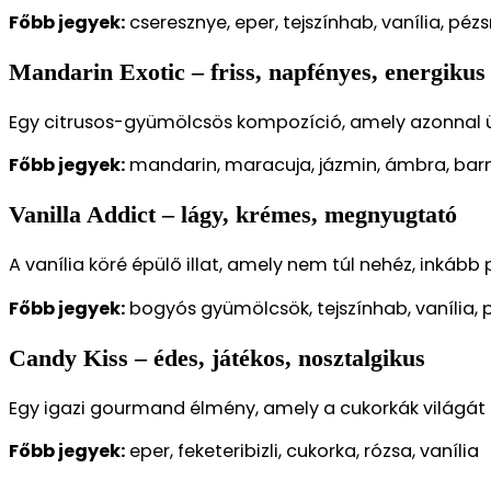
Főbb jegyek:
cseresznye, eper, tejszínhab, vanília, pé
Mandarin Exotic – friss, napfényes, energikus
Egy citrusos-gyümölcsös kompozíció, amely azonnal üde
Főbb jegyek:
mandarin, maracuja, jázmin, ámbra, bar
Vanilla Addict – lágy, krémes, megnyugtató
A vanília köré épülő illat, amely nem túl nehéz, inkább p
Főbb jegyek:
bogyós gyümölcsök, tejszínhab, vanília,
Candy Kiss – édes, játékos, nosztalgikus
Egy igazi gourmand élmény, amely a cukorkák világát 
Főbb jegyek:
eper, feketeribizli, cukorka, rózsa, vanília