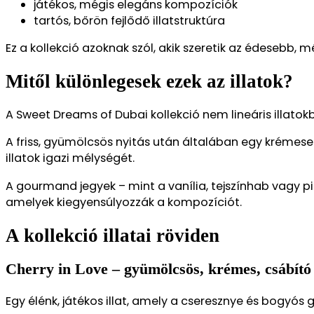
játékos, mégis elegáns kompozíciók
tartós, bőrön fejlődő illatstruktúra
Ez a kollekció azoknak szól, akik szeretik az édesebb, mé
Mitől különlegesek ezek az illatok?
A Sweet Dreams of Dubai kollekció nem lineáris illato
A friss, gyümölcsös nyitás után általában egy krémeseb
illatok igazi mélységét.
A gourmand jegyek – mint a vanília, tejszínhab vagy p
amelyek kiegyensúlyozzák a kompozíciót.
A kollekció illatai röviden
Cherry in Love – gyümölcsös, krémes, csábító
Egy élénk, játékos illat, amely a cseresznye és bogyós 