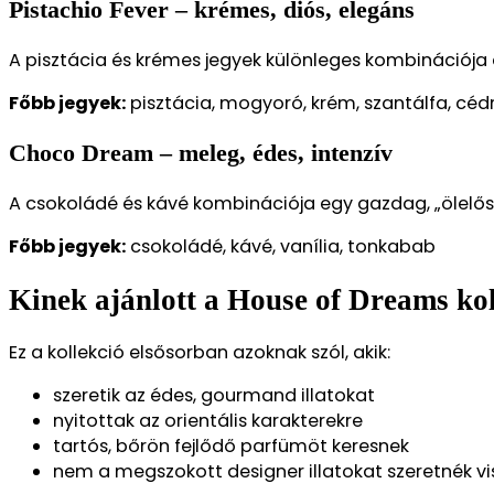
Pistachio Fever – krémes, diós, elegáns
A pisztácia és krémes jegyek különleges kombinációja e
Főbb jegyek:
pisztácia, mogyoró, krém, szantálfa, céd
Choco Dream – meleg, édes, intenzív
A csokoládé és kávé kombinációja egy gazdag, „ölelős”
Főbb jegyek:
csokoládé, kávé, vanília, tonkabab
Kinek ajánlott a House of Dreams ko
Ez a kollekció elsősorban azoknak szól, akik:
szeretik az édes, gourmand illatokat
nyitottak az orientális karakterekre
tartós, bőrön fejlődő parfümöt keresnek
nem a megszokott designer illatokat szeretnék vi