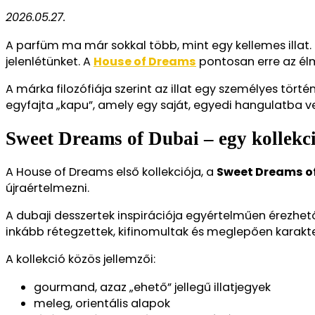
2026.05.27.
A parfüm ma már sokkal több, mint egy kellemes illat.
jelenlétünket. A
House of Dreams
pontosan erre az élm
A márka filozófiája szerint az illat egy személyes tö
egyfajta „kapu”, amely egy saját, egyedi hangulatba v
Sweet Dreams of Dubai – egy kollekci
A House of Dreams első kollekciója, a
Sweet Dreams o
újraértelmezni.
A dubaji desszertek inspirációja egyértelműen érezhe
inkább rétegzettek, kifinomultak és meglepően karakt
A kollekció közös jellemzői:
gourmand, azaz „ehető” jellegű illatjegyek
meleg, orientális alapok