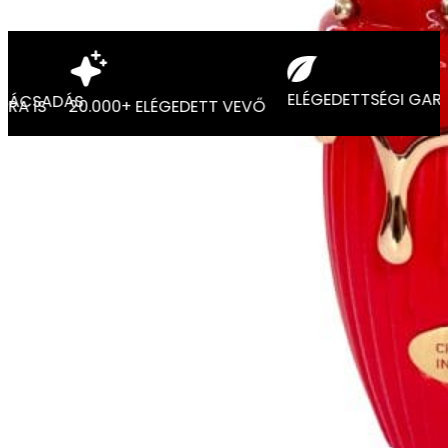
Vedd fel velünk a kapcsolatot!
ELÉGEDETTSÉG
ILLATTANÁCSADÁS
MÁSNAPRA IS
20.000+ ELÉGEDETT VEVŐ
Üzleteink
1138 Budapest, Cserhalom utca 6.D
1196 Budapest, Nádasdy utca 40.
Kapcsolat
Telefon: +36 30 797 5656
Ügyfélszolgálat: +36 30 356 0460
Viber: +36 30 356 0460
Email: shop@parfumneked.hu
Információk
Termékszállítás és garancia
Illatanácsadás
Inspiráció
Ajánlások, V
TOP Kategóriák