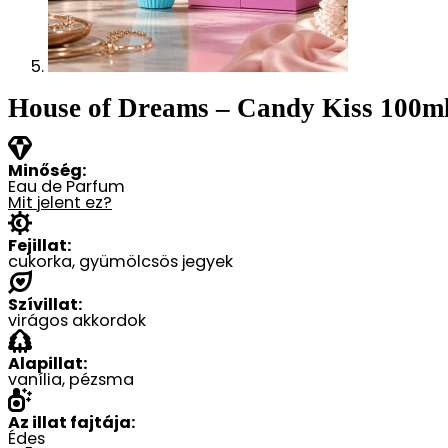
House of Dreams – Candy Kiss 100m
Minőség:
Eau de Parfum
Mit jelent ez?
Fejillat:
cukorka, gyümölcsös jegyek
Szívillat:
virágos akkordok
Alapillat:
vanília, pézsma
Az illat fajtája:
Édes