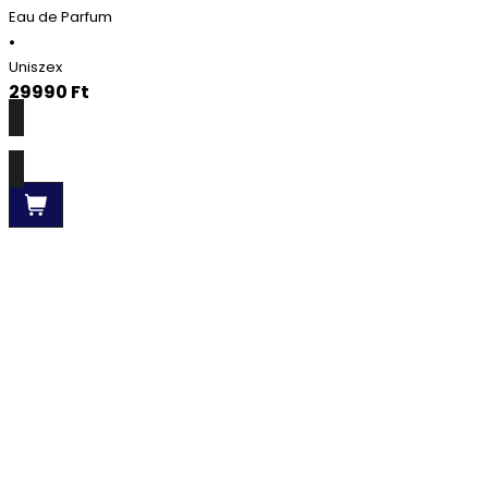
Eau de Parfum
•
Uniszex
29990
Ft
Részletek