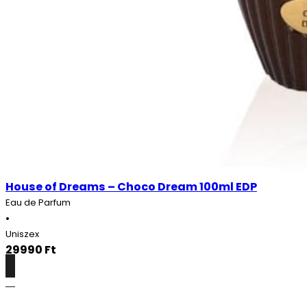
House of Dreams – Choco Dream 100ml EDP
Eau de Parfum
•
Uniszex
29990
Ft
Részletek