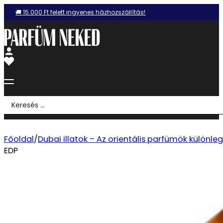
🚚 15.000 Ft felett ingyenes házhozszállítás!
Search
...
Főoldal
/
Dubai illatok – Az orientális parfümök különle
EDP