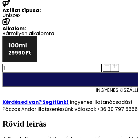
Az illat típusa:
Uniszex
Alkalom:
Bármilyen alkalomra
100ml
29990 Ft
House
of
Dreams
-
INGYENES KISZÁLL
Candy
Kiss
Kérdésed van? Segítünk!
Ingyenes illatanácsadás!
100ml
Póczos Andor illatszerészünk válaszol: +36 30 797 5656
EDP
mennyiség
Rövid leírás