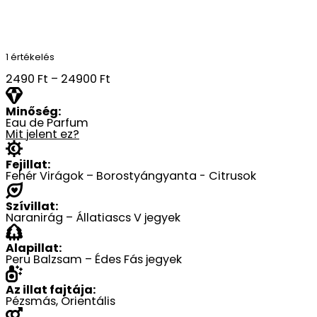
1 értékelés
Ártartomány:
2490
Ft
–
24900
Ft
2490 Ft
-
Minőség:
Eau de Parfum
24900 Ft
Mit jelent ez?
Fejillat:
Fehér Virágok – Borostyángyanta - Citrusok
Szívillat:
Naranirág – Állatiascs V jegyek
Alapillat:
Peru Balzsam – Édes Fás jegyek
Az illat fajtája:
Pézsmás, Orientális