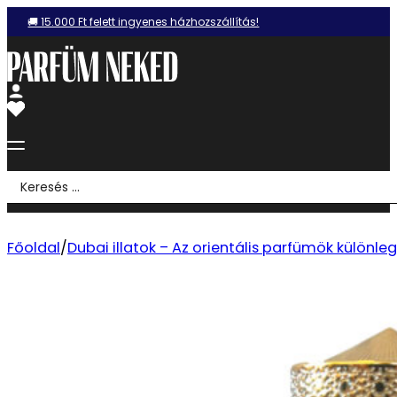
🚚 15.000 Ft felett ingyenes házhozszállítás!
Search
...
Főoldal
/
Dubai illatok – Az orientális parfümök különle