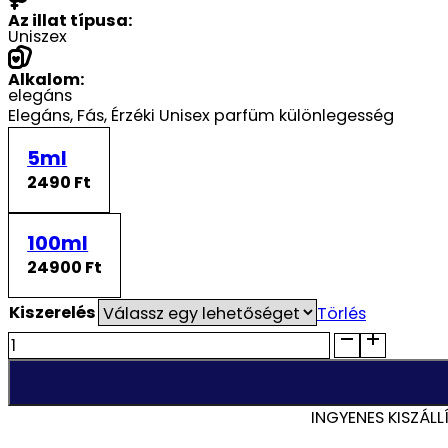
Az illat típusa:
Uniszex
Alkalom:
elegáns
Elegáns, Fás, Érzéki Unisex parfüm különlegesség
5ml
2490 Ft
100ml
24900 Ft
Kiszerelés
Törlés
L'affair
Exotic
Myrrh
100ml
INGYENES KISZÁLL
EDP