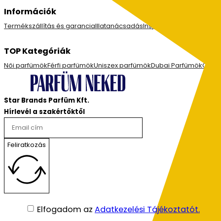
Információk
Termékszállítás és garancia
Illatanácsadás
Inspiráció
Ajánlások, V
TOP Kategóriák
Női parfümök
Férfi parfümök
Uniszex parfümök
Dubai Parfümök
Cuba
Star Brands Parfüm Kft.
Hírlevél a szakértőktől
Feliratkozás
Elfogadom az
Adatkezelési Tájékoztatót.