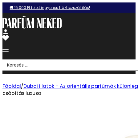
🚚 15.000 Ft felett ingyenes házhozszállítás!
Search
...
Főoldal
/
Dubai illatok – Az orientális parfümök különle
csábítás luxusa