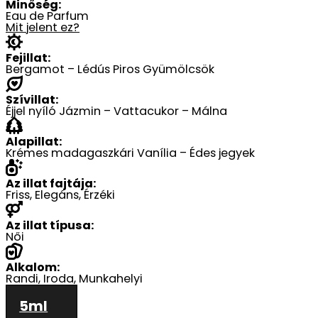
Minőség:
Eau de Parfum
Mit jelent ez?
Fejillat:
Bergamot – Lédús Piros Gyümölcsök
Szívillat:
Éjjel nyíló Jázmin – Vattacukor – Málna
Alapillat:
Krémes madagaszkári Vanília – Édes jegyek
Az illat fajtája:
Friss, Elegáns, Érzéki
Az illat típusa:
Női
Alkalom:
Randi, Iroda, Munkahelyi
5ml