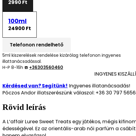
2990 Ft
100ml
24900 Ft
Telefonon rendelhető
5ml kiszerelések rendelése kizárólag telefonon ingyenes
illattanácsadással.
H-P 8-16h ☎️
+36303560460
INGYENES KISZÁLL
Kérdésed van? Segítünk!
Ingyenes illatanácsadás!
Póczos Andor illatszerészünk válaszol: +36 30 797 5656
Rövid leírás
A L’affair Luree Sweet Treats egy játékos, mégis kifino
édességével. Ez az orientális-arab női parfüm a csábít
hanem elvarázsol.