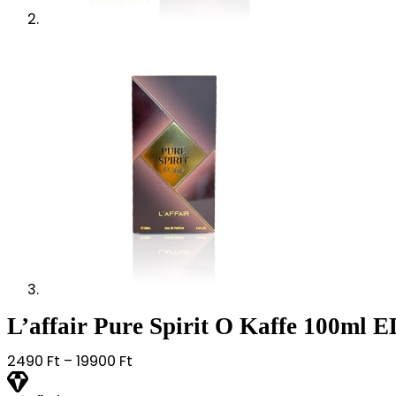
L’affair Pure Spirit O Kaffe 100ml
Ártartomány:
2490
Ft
–
19900
Ft
2490 Ft