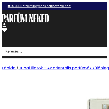
🚚 15.000 Ft felett ingyenes házhozszállítás!
Search
...
Főoldal
/
Dubai illatok – Az orientális parfümök különle