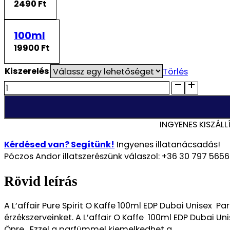
2490 Ft
100ml
19900 Ft
Kiszerelés
Törlés
L'affair
Pure
Spirit
O
INGYENES KISZÁLL
Kaffe
100ml
Kérdésed van? Segítünk!
Ingyenes illatanácsadás!
EDP
Póczos Andor illatszerészünk válaszol: +36 30 797 5656
Dubai
Unisex
Rövid leírás
Parfüm
mennyiség
A L’affair Pure Spirit O Kaffe 100ml EDP Dubai Unisex 
érzékszerveinket. A L’affair O Kaffe 100ml EDP Dubai 
Önre. Ezzel a parfümmel kiemelkedhet a…