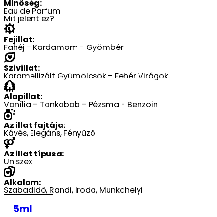
-
Minőség:
Eau de Parfum
19900 Ft
Mit jelent ez?
Fejillat:
Fahéj – Kardamom - Gyömbér
Szívillat:
Karamellizált Gyümölcsök – Fehér Virágok
Alapillat:
Vanília – Tonkabab – Pézsma - Benzoin
Az illat fajtája:
Kávés, Elegáns, Fényűző
Az illat típusa:
Uniszex
Alkalom:
Szabadidő, Randi, Iroda, Munkahelyi
5ml