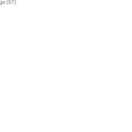
ága
(57)