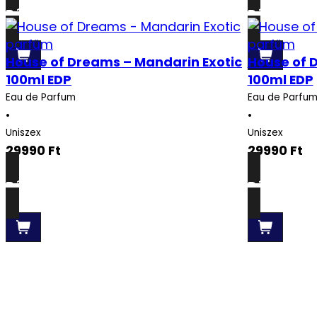
Részletek
Részletek
House of Dreams – Mandarin Exotic
House of 
100ml EDP
100ml EDP
Eau de Parfum
Eau de Parfu
•
•
Uniszex
Uniszex
29990
Ft
29990
Ft
Részletek
Részletek