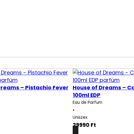
Törlés
Dreams – Pistachio Fever
House of Dreams – Ca
100ml EDP
m
Eau de Parfum
•
Uniszex
29990
Ft