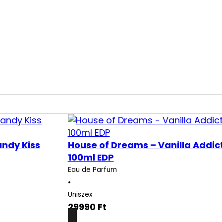
ndy Kiss
House of Dreams – Vanilla Addic
100ml EDP
Eau de Parfum
•
Uniszex
29990
Ft