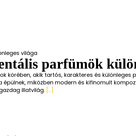
Törlés
lönleges világa
ientális parfümök külö
k körében, akik tartós, karakteres és különleges pa
épülnek, miközben modern és kifinomult kompozí
azdag illatvilág.
[...]