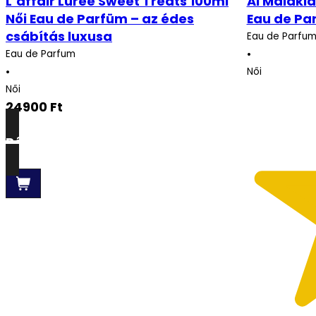
L’affair Luree Sweet Treats 100ml
Al Malaki
Női Eau de Parfüm – az édes
Eau de Pa
csábítás luxusa
Eau de Parfu
•
Eau de Parfum
•
Női
Női
24900
Ft
Részletek