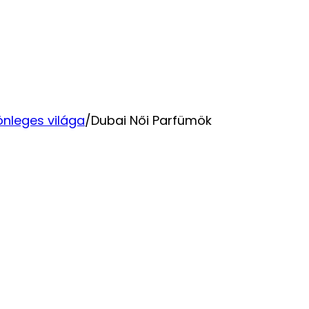
Törlés
lönleges világa
/
Dubai Női Parfümök