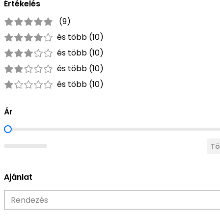
Értékelés
Értékelések
(9)
5 out of 5
5 stars
és több (10)
4 out of 5
4 stars
és több (10)
3 out of 5
3 stars
és több (10)
2 out of 5
2 stars
és több (10)
1 out of 5
1 star
Ár
Ár szűrés
Tö
Ajánlat
Sort
Sort content