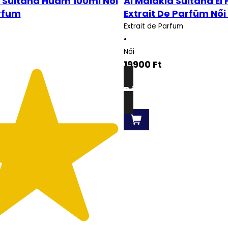
a Sultana Huam 100ml Női
Al Malakia Sultana El
rfum
Extrait De Parfüm Női 
m
Extrait de Parfum
•
Női
19900
Ft
Részletek