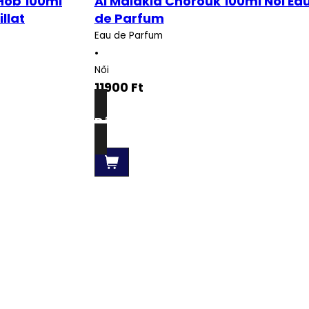
 Hob 100ml
Al Malakia Chorouk 100ml Női Ea
illat
de Parfum
Eau de Parfum
•
Női
11900
Ft
Részletek