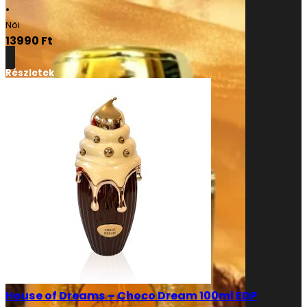
•
Női
13990
Ft
Részletek
House of Dreams – Choco Dream 100ml EDP