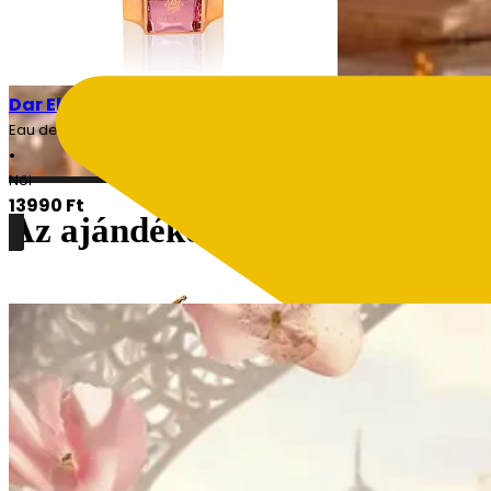
Dar El Ward – Dalal Női 100ml EDP
Eau de Parfum
•
Női
13990
Ft
Az ajándékozás művészete
Részletek
Lepd meg magad, vagy szeretteid, a szakértőink által v