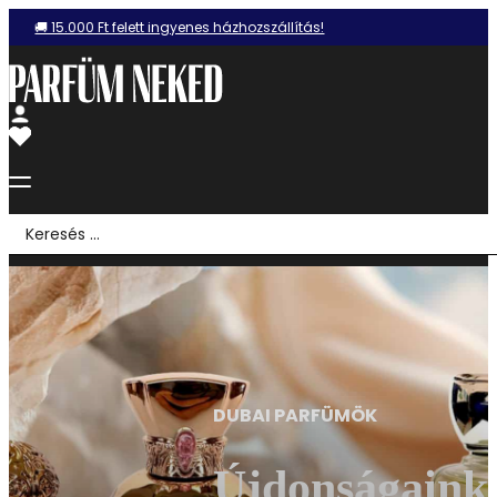
🚚 15.000 Ft felett ingyenes házhozszállítás!
Search
...
DUBAI PARFÜMÖK
Újdonságaink