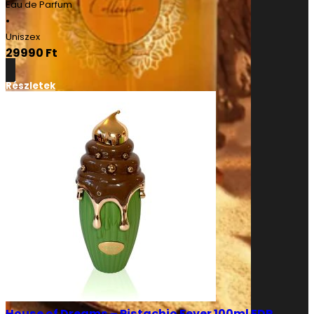
Eau de Parfum
•
Uniszex
29990
Ft
Részletek
House of Dreams – Pistachio Fever 100ml EDP