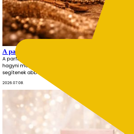
A parfümhasználat aranyszabályai – így hozd ki
A parfüm az egyik legerősebb eszköz az önkifejezésben.
hagyni maga után. Sokszor azonban nem az illat minős
segítenek abban, hogy az illat szebben bontakozzon k
2026.07.08.