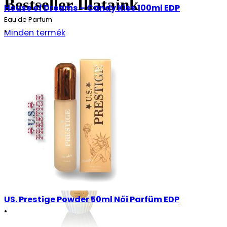
Bestseller Illataink
House of Dreams – Candy Kiss 100ml EDP
Eau de Parfum
•
Minden termék
Uniszex
29990
Ft
Részletek
US. Prestige Powder 50ml Női Parfüm EDP
•