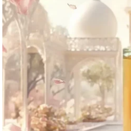
House of Dreams – Choco Dream 100ml EDP
Eau de Parfum
•
Uniszex
29990
Ft
Részletek