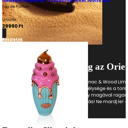
Eau de Parfum
•
Uniszex
29990
Ft
Részletek
Luxus minden cseppjében
Limitált különlegesség az Orien
Fedezd fel az Oriental Collection Cognac & Wood Limited
aromás füstössége, a praliné édes mélysége és a tonk
illatélményt nyújtanak. Egy illat, amely magával ragad
mennyiségben kapható, Limitált Kiadás! Ne mardj le! 
Részletek