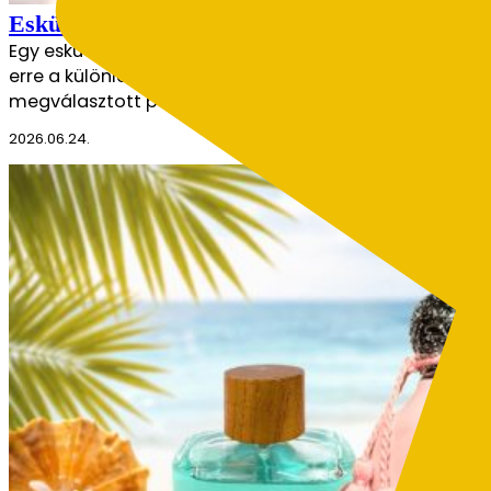
Esküvői parfümök – milyen illat illik a nagy 
Egy esküvő nemcsak látványban, hanem illatban is emlék
erre a különleges napra. Nem véletlen, hogy sok pár kü
megválasztott parfüm évekkel később…
2026.06.24.