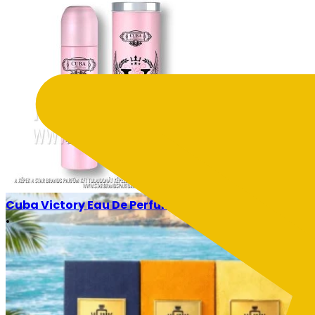
Blog
Legújabb cikkeink
Fedezd fel legfrissebb cikkeinket, tele parfümtrendekke
Cuba Victory Eau De Perfume 100ml
•