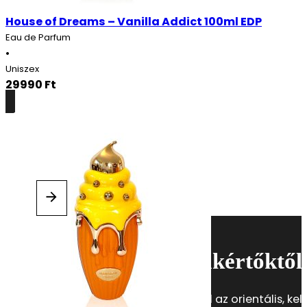
House of Dreams – Vanilla Addict 100ml EDP
Eau de Parfum
•
Uniszex
29990
Ft
Részletek
Minden, a parfümökről
Hírek, tanácsok a szakértőktől
Iratkozz fel hírlevelünkre, és fedezd fel az orientális, kele