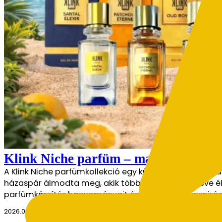
Klink Niche parfüm – marokkói inspi
A Klink Niche parfümkollekció egy különleges illatutaz
házaspár álmodta meg, akik több mint harminc éve élne
parfümkészítés hagyományait és az orientális inspiráció
2026.07.28.