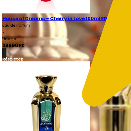
House of Dreams – Cherry in Love 100ml EDP
Eau de Parfum
•
Uniszex
29990
Ft
Részletek