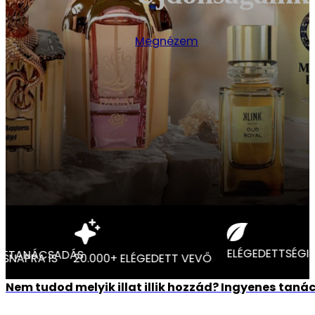
Megnézem
CIA
EGYEDI ILLATTANÁCSADÁS
ÁLLÍTÁS AKÁR MÁSNAPRA IS
20.000+ ELÉGEDETT VEVŐ
Nem tudod melyik illat illik hozzád? Ingyenes tan