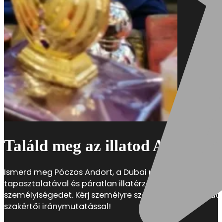
Találd meg az illatod Andor seg
Ismerd meg Póczos Andort, a Dubai parfümök hazai sz
tapasztalatával és páratlan illatérzékével segít megtalá
személyiségedet. Kérj személyre szabott illattanácsadá
szakértői iránymutatással!