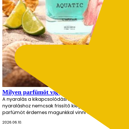
Milyen parfümöt vigyél a nyaralásra? – Útmutat
A nyaralás a kikapcsolódásról, az élményekről és a kön
nyaraláshoz nemcsak frissítő kiegészítő, hanem hangula
parfümöt érdemes magunkkal vinni a nyaralásra? A me
2026.06.10.