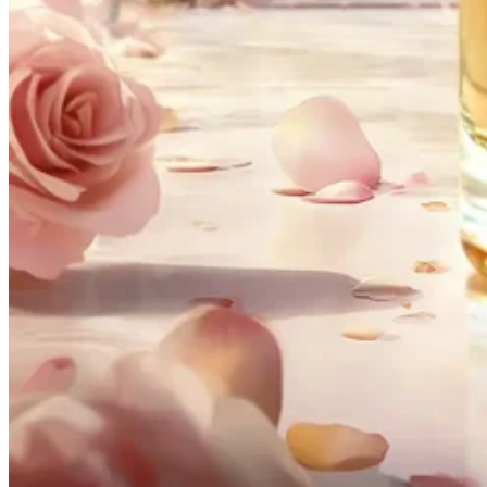
House of Dreams – Pistachio Fever 100ml EDP
Eau de Parfum
•
Uniszex
29990
Ft
Részletek