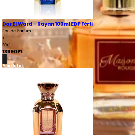
Dar El Ward – Rayan 100ml EDP Férfi
Eau de Parfum
•
Férfi
13990
Ft
Részletek