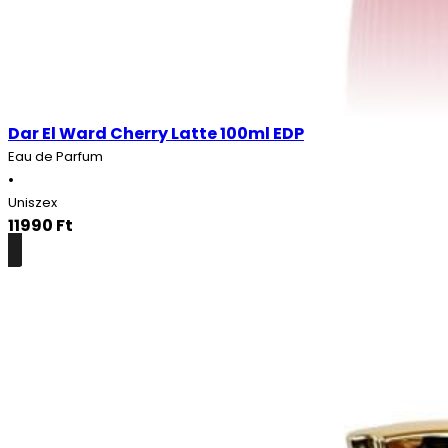
Dar El Ward Cherry Latte 100ml EDP
Eau de Parfum
•
Uniszex
11990
Ft
Részletek