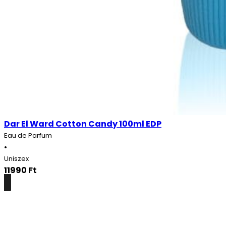
Dar El Ward Cotton Candy 100ml EDP
Eau de Parfum
•
Uniszex
11990
Ft
Részletek