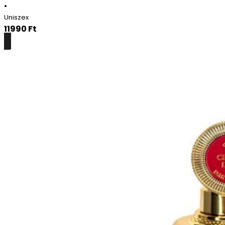
•
Uniszex
11990
Ft
Részletek