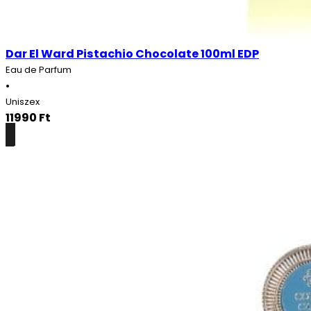
Dar El Ward Pistachio Chocolate 100ml EDP
Eau de Parfum
•
Uniszex
11990
Ft
Részletek