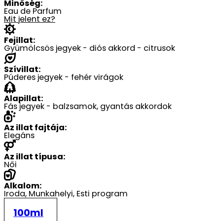
-
Minőség:
Eau de Parfum
19990 Ft
Mit jelent ez?
Fejillat:
Gyümölcsös jegyek - diós akkord - citrusok
Szívillat:
Púderes jegyek - fehér virágok
Alapillat:
Fás jegyek - balzsamok, gyantás akkordok
Az illat fajtája:
Elegáns
Az illat típusa:
Női
Alkalom:
Iroda, Munkahelyi, Esti program
100ml