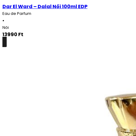
Dar El Ward – Dalal Női 100ml EDP
Eau de Parfum
•
Női
13990
Ft
Részletek