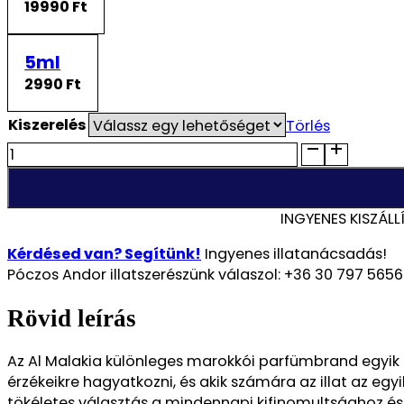
19990 Ft
5ml
2990 Ft
Kiszerelés
Törlés
Al
Malakia
–
Mystery
INGYENES KISZÁLL
of
Sensation
Kérdésed van? Segítünk!
Ingyenes illatanácsadás!
100
Póczos Andor illatszerészünk válaszol: +36 30 797 5656
ml
Eau
Rövid leírás
de
Parfüm
Az Al Malakia különleges marokkói parfümbrand egyik l
-
érzékeikre hagyatkozni, és akik számára az illat az egy
A
tökéletes választás a mindennapi kifinomultsághoz és