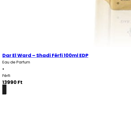
Dar El Ward – Shadi Férfi 100ml EDP
Eau de Parfum
•
Férfi
13990
Ft
Részletek