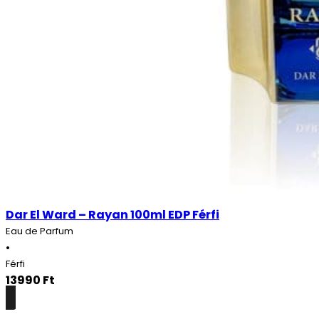
Dar El Ward – Rayan 100ml EDP Férfi
Eau de Parfum
•
Férfi
13990
Ft
Részletek