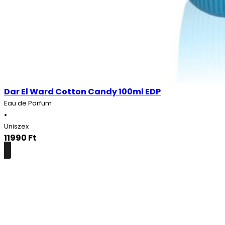
Dar El Ward Cotton Candy 100ml EDP
Eau de Parfum
•
Uniszex
11990
Ft
Részletek