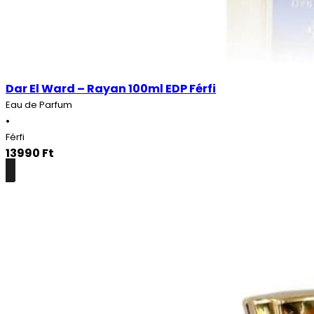
Dar El Ward – Rayan 100ml EDP Férfi
Eau de Parfum
•
Férfi
13990
Ft
Részletek