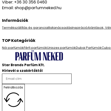
Viber: +36 30 356 0460
Email: shop@parfumneked.hu
Információk
Termékszállítás és garancia
Illatanácsadás
Inspiráció
Ajánlások, V
TOP Kategóriák
Női parfümök
Férfi parfümök
Uniszex parfümök
Dubai Parfümök
Cuba
Star Brands Parfüm Kft.
Hírlevél a szakértőktől
Feliratkozás