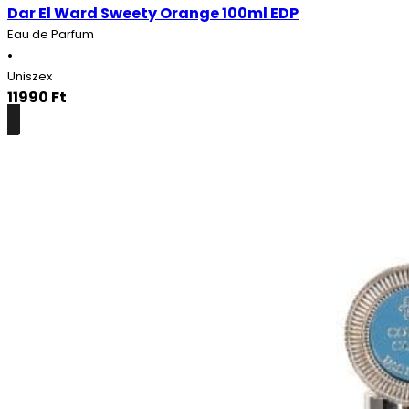
Dar El Ward Sweety Orange 100ml EDP
Eau de Parfum
•
Uniszex
11990
Ft
Részletek