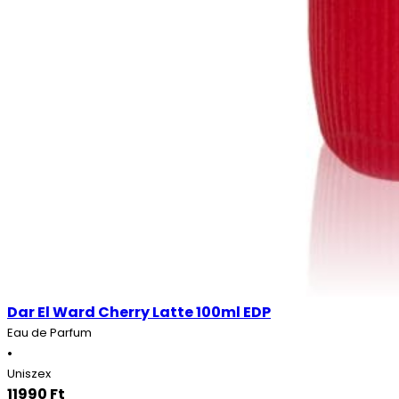
Dar El Ward Cherry Latte 100ml EDP
Eau de Parfum
•
Uniszex
11990
Ft