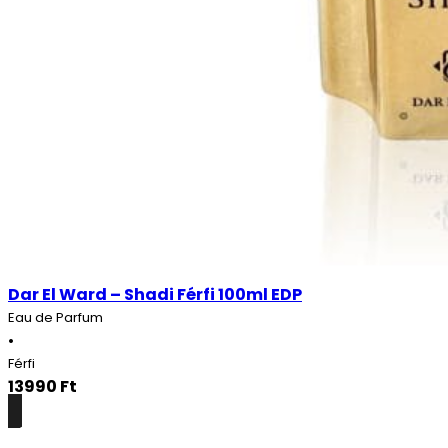
Dar El Ward – Shadi Férfi 100ml EDP
Eau de Parfum
•
Férfi
13990
Ft
Részletek