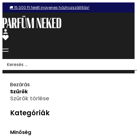
🚚 15.000 Ft felett ingyenes házhozszállítás!
Search
...
Bezárás
Szűrők
Szűrők törlése
Kategóriák
Minőség