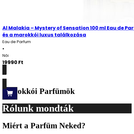
Al Malakia – Mystery of Sensation 100 ml Eau de Par
és a marokkói luxus találkozása
Eau de Parfum
•
Női
19990
Ft
Részletek
Marokkói Parfümök
Rólunk mondták
Miért a Parfüm Neked?