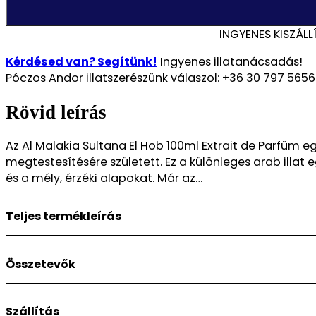
Sultana
El
INGYENES KISZÁLL
Hob
100ml
Kérdésed van? Segítünk!
Ingyenes illatanácsadás!
Extrait
Póczos Andor illatszerészünk válaszol: +36 30 797 5656
De
Parfüm
Rövid leírás
Női
illat
Az Al Malakia Sultana El Hob 100ml Extrait de Parfüm e
mennyiség
megtestesítésére született. Ez a különleges arab illat
és a mély, érzéki alapokat. Már az…
Teljes termékleírás
Az Al Malakia Sultana El Hob 100ml Extrait de Parfüm egy
Összetevők
megtestesítésére született. Ez a különleges arab illat 
mély, érzéki alapokat. Már az első pillanatban elvarázs
nyújt.
Minőség:
Szállítás