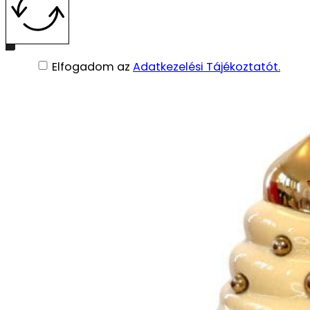
Női
13990
Ft
Részletek
Elfogadom az
Adatkezelési Tájékoztatót.
© 2026 Parfüm Neked. Minden jog fenntartva.
BDA: webshop készítés
Elállás a szerződéstől
Adatkezelési Tájékoztató
ÁSZF
Impresszum