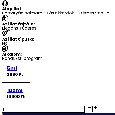
Alapillat:
Borostyán balzsam – Fás akkordok – Krémes Vanília
Az illat fajtája:
Elegáns, Púderes
Az illat típusa:
Női
Alkalom:
Randi, Esti program
5ml
2990 Ft
100ml
19900 Ft
Al
Malakia