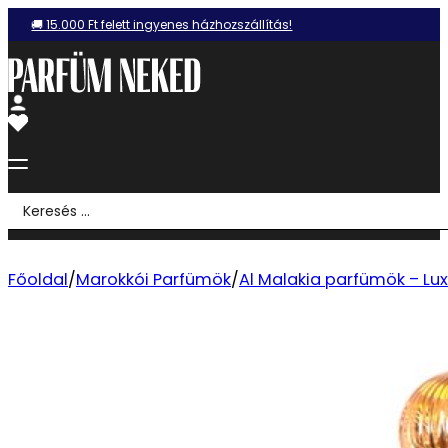
🚚 15.000 Ft felett ingyenes házhozszállítás!
Search
...
Főoldal
/
Marokkói Parfümök
/
Al Malakia parfümök – Lux