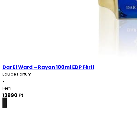
Dar El Ward – Rayan 100ml EDP Férfi
Eau de Parfum
•
Férfi
13990
Ft
Részletek