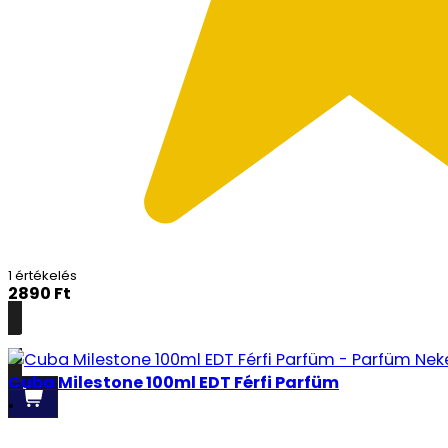
1 értékelés
2890
Ft
Részletek
Cuba Milestone 100ml EDT Férfi Parfüm
•