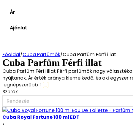
5ml
(8)
Értékelések
(1)
+ Összes megjelenítése (4)
50ml
(1)
+ Összes megjelenítése (7)
Ár
5 out of 5
5 stars
és több (1)
4 out of 5
4 stars
Ár szűrés
és több (1)
Ajánlat
3 out of 5
3 stars
Törlés
és több (1)
2 out of 5
2 stars
és több (1)
1 out of 5
1 star
Főoldal
/
Cuba Parfümök
/
Cuba Parfüm Férfi illat
Cuba Parfüm Férfi illat
Cuba Parfüm Férfi illat Férfi parfümök nagy választék
nyújtanak. Ár érték aránya kiemelkedő, és aki egyszer r
legnépszerűbb f
[...]
Szűrők
Sort
Sort content
Cuba Royal Fortune 100 ml EDT
•