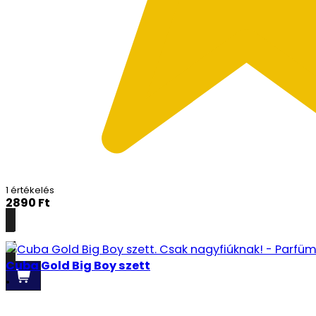
1 értékelés
2890
Ft
Részletek
Cuba Gold Big Boy szett
•