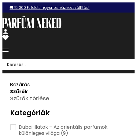
🚚 15.000 Ft felett ingyenes házhozszállítás!
Search
...
Bezárás
Szűrők
Szűrők törlése
Kategóriák
Kategória szűrő
Dubai illatok – Az orientális parfümök
különleges világa
(9)