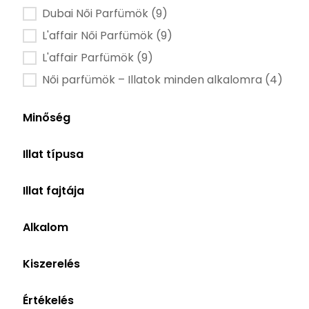
Dubai Női Parfümök
(9)
L'affair Női Parfümök
(9)
L'affair Parfümök
(9)
Női parfümök – Illatok minden alkalomra
(4)
Minőség
Minőség alapú szűrő
Eau de Parfum
(9)
Illat típusa
Illat típusa szűrő
Női
(9)
Illat fajtája
Illat fajtája szűrő
Elegáns
(5)
Alkalom
Érzéki
(3)
Alkalom szűrő
Randi
(8)
Friss
(3)
Kiszerelés
Iroda, Munkahelyi
(6)
Tejes, krémes
(3)
Kiszerelés szűrő
100ml
(9)
Szabadidő
(3)
Értékelés
Gyümölcsös
(2)