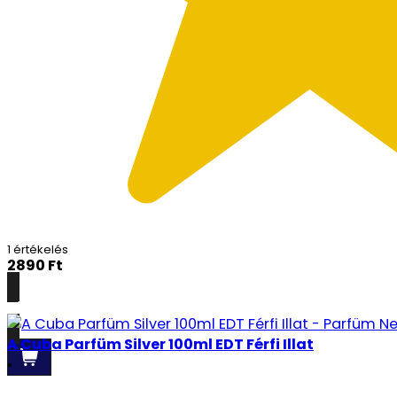
1 értékelés
2890
Ft
Részletek
A Cuba Parfüm Silver 100ml EDT Férfi Illat
•