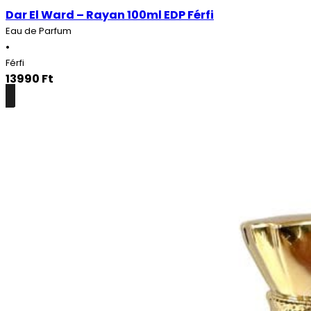
Dar El Ward – Rayan 100ml EDP Férfi
Eau de Parfum
•
Férfi
13990
Ft
Részletek