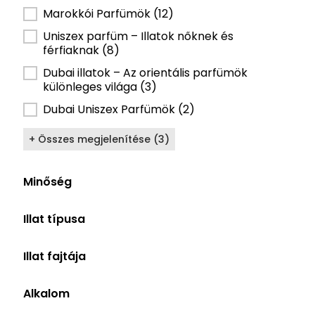
Marokkói Parfümök
(12)
Uniszex parfüm – Illatok nőknek és
férfiaknak
(8)
Dubai illatok – Az orientális parfümök
különleges világa
(3)
Dubai Uniszex Parfümök
(2)
+ Összes megjelenítése (3)
Minőség
Minőség alapú szűrő
Eau de Parfum
(12)
Illat típusa
Illat típusa szűrő
Uniszex
(8)
Illat fajtája
Férfi
(2)
Illat fajtája szűrő
Elegáns
(6)
Női
(2)
Alkalom
Édes
(5)