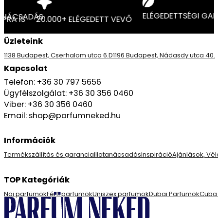
ELÉGEDETTSÉG
LLATTANÁCSADÁS
MÁSNAPRA IS
20.000+ ELÉGEDETT VEVŐ
Üzleteink
1138 Budapest, Cserhalom utca 6.D
1196 Budapest, Nádasdy utca 40.
Kapcsolat
Telefon: +36 30 797 5656
Ügyfélszolgálat: +36 30 356 0460
Viber: +36 30 356 0460
Email: shop@parfumneked.hu
Információk
Termékszállítás és garancia
Illatanácsadás
Inspiráció
Ajánlások, V
TOP Kategóriák
Női parfümök
Férfi parfümök
Uniszex parfümök
Dubai Parfümök
Cuba