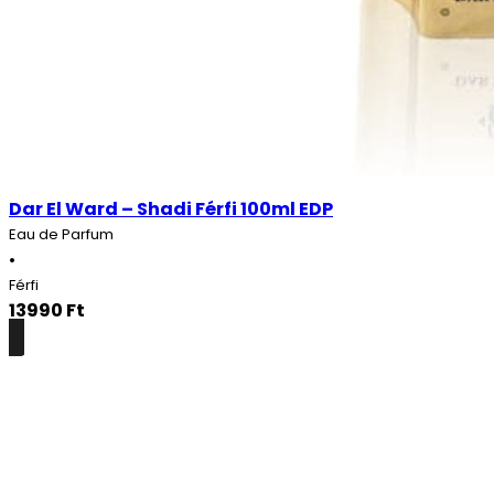
Dar El Ward – Shadi Férfi 100ml EDP
Eau de Parfum
•
Férfi
13990
Ft
Részletek