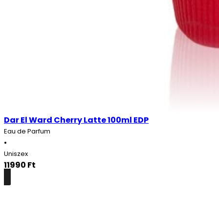
Dar El Ward Cherry Latte 100ml EDP
Eau de Parfum
•
Uniszex
11990
Ft
Részletek