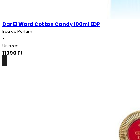
Dar El Ward Cotton Candy 100ml EDP
Eau de Parfum
•
Uniszex
11990
Ft
Részletek