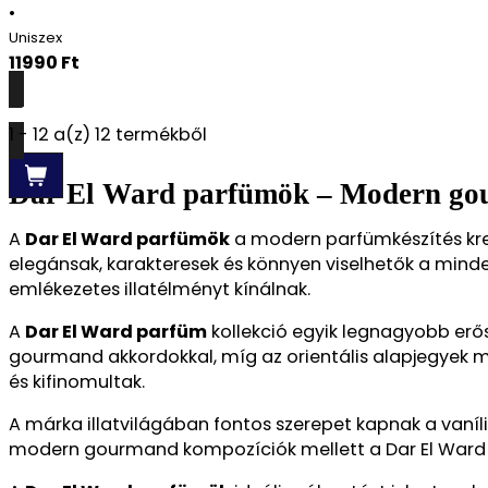
•
Uniszex
11990
Ft
Részletek
1 - 12 a(z) 12 termékből
Dar El Ward parfümök – Modern gour
A
Dar El Ward parfümök
a modern parfümkészítés kreat
elegánsak, karakteresek és könnyen viselhetők a min
emlékezetes illatélményt kínálnak.
A
Dar El Ward parfüm
kollekció egyik legnagyobb erős
gourmand akkordokkal, míg az orientális alapjegyek mé
és kifinomultak.
A márka illatvilágában fontos szerepet kapnak a vaníl
modern gourmand kompozíciók mellett a Dar El Ward parf