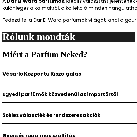
A
Dar El Ward parfümök
ideális választást jelentenek
különleges alkalmakról, a kollekció minden hangulathoz
Fedezd fel a Dar El Ward parfümök világát, ahol a gou
Rólunk mondták
Miért a Parfüm Neked?
Vásárló Központú Kiszolgálás
Szlogenünk: “Ahány egyéniség, annyi illat!” Mindent tud
rendelkezésedre parfümökkel kapcsolatos kérdésiedben
Egyedi parfümök közvetlenül az importőrtől
segítünk megtalálni a tökéletes illatot. A közösségi méd
Webshopunk az olyan különleges parfümök közvetlen forrá
30 356 0460 telefonszámon. Elérhetőek vagyunk azonna
L’affair, Adyan, Cuba, New Brand vagy Star Nature illato
Széles választék és rendszeres akciók
kínálnak elérhető áron.
Kínálatunkban mindenki megtalálja a számára ideális parfü
parfümöt is rendelhetsz!
Gyors és rugalmas szállítás