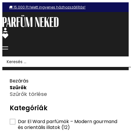
🚚 15.000 Ft felett ingyenes házhozszállítás!
Search
...
Bezárás
Szűrők
Szűrők törlése
Kategóriák
Kategória szűrő
Dar El Ward parfümök – Modern gourmand
és orientális illatok
(12)