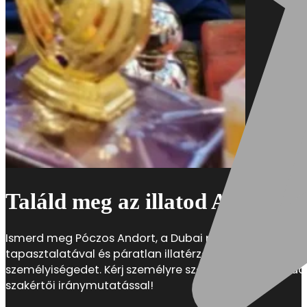
Találd meg az illatod Andor seg
Ismerd meg Póczos Andort, a Dubai parfümök hazai sz
tapasztalatával és páratlan illatérzékével segít megtalá
személyiségedet. Kérj személyre szabott illattanácsadá
szakértői iránymutatással!