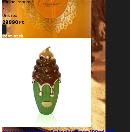
Eau de Parfum
•
Uniszex
29990
Ft
Részletek
House of Dreams – Pistachio Fever 100ml EDP