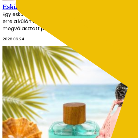
Esküvői parfümök – milyen illat illik a nagy 
Egy esküvő nemcsak látványban, hanem illatban is emlék
erre a különleges napra. Nem véletlen, hogy sok pár kü
megválasztott parfüm évekkel később…
2026.06.24.