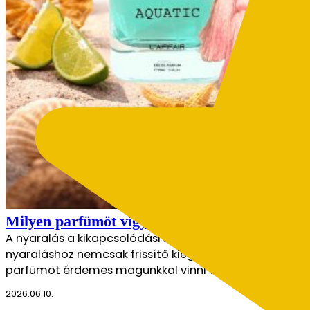
Milyen parfümöt vigyél a nyaralásra? – Útmutat
A nyaralás a kikapcsolódásról, az élményekről és a kön
nyaraláshoz nemcsak frissítő kiegészítő, hanem hangula
parfümöt érdemes magunkkal vinni a nyaralásra? A me
2026.06.10.