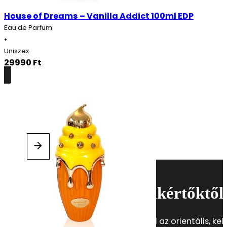
House of Dreams – Vanilla Addict 100ml EDP
Eau de Parfum
•
Uniszex
29990
Ft
Részletek
Minden, a parfümökről
Hírek, tanácsok a szakértőktől
Iratkozz fel hírlevelünkre, és fedezd fel az orientális, kele