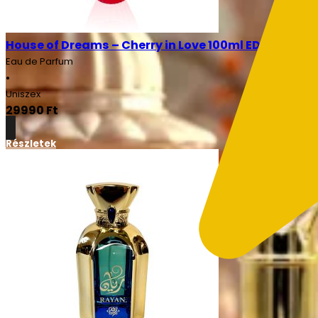
House of Dreams – Cherry in Love 100ml EDP
Eau de Parfum
•
Uniszex
29990
Ft
Részletek