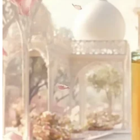
House of Dreams – Choco Dream 100ml EDP
Eau de Parfum
•
Uniszex
29990
Ft
Részletek