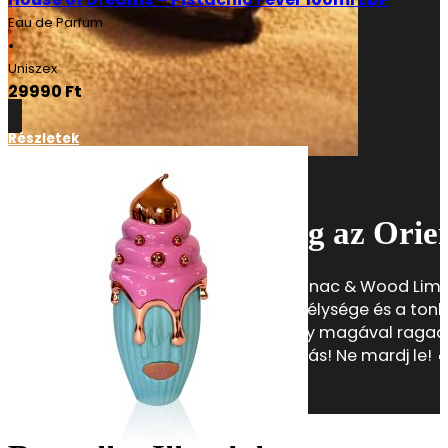
Eau de Parfum
•
Uniszex
29990
Ft
Részletek
Luxus minden cseppjében
Limitált különlegesség az Orien
Fedezd fel az Oriental Collection Cognac & Wood Limited
aromás füstössége, a praliné édes mélysége és a tonk
illatélményt nyújtanak. Egy illat, amely magával ragad
mennyiségben kapható, Limitált Kiadás! Ne mardj le! 
Részletek