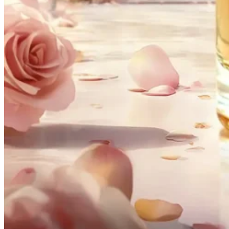
House of Dreams – Pistachio Fever 100ml EDP
Eau de Parfum
•
Uniszex
29990
Ft
Részletek