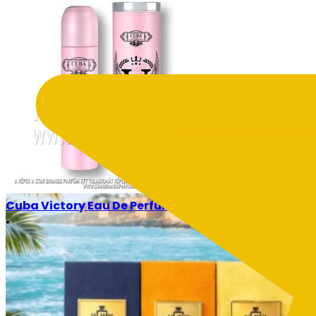
Blog
Legújabb cikkeink
Fedezd fel legfrissebb cikkeinket, tele parfümtrendekke
Cuba Victory Eau De Perfume 100ml
•