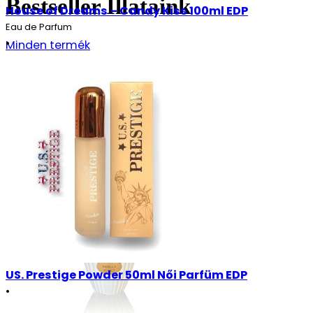
Bestseller Illataink
House of Dreams – Candy Kiss 100ml EDP
Eau de Parfum
•
Minden termék
Uniszex
29990
Ft
Részletek
US. Prestige Powder 50ml Női Parfüm EDP
•