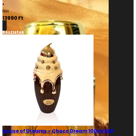
•
Női
13990
Ft
Részletek
House of Dreams – Choco Dream 100ml EDP