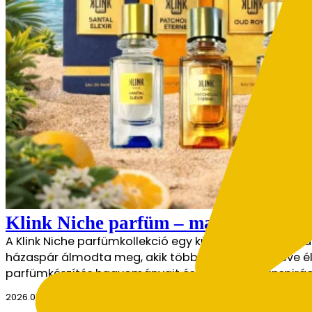
Klink Niche parfüm – marokkói inspi
A Klink Niche parfümkollekció egy különleges illatutaz
házaspár álmodta meg, akik több mint harminc éve élne
parfümkészítés hagyományait és az orientális inspiráció
2026.07.28.