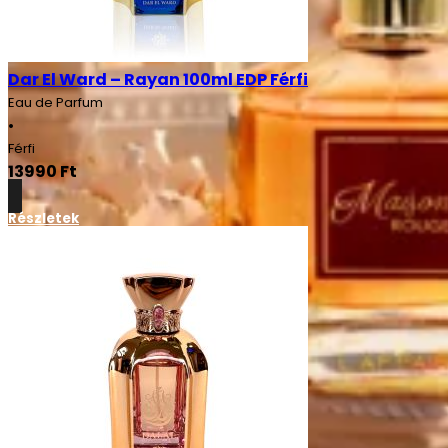
Dar El Ward – Rayan 100ml EDP Férfi
Eau de Parfum
•
Férfi
13990
Ft
Részletek