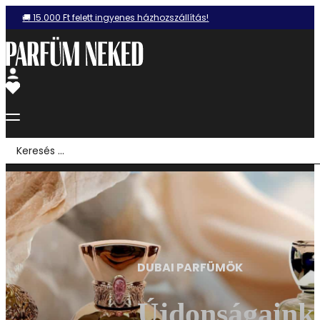
🚚 15.000 Ft felett ingyenes házhozszállítás!
Search
...
DUBAI PARFÜMÖK
Újdonságaink