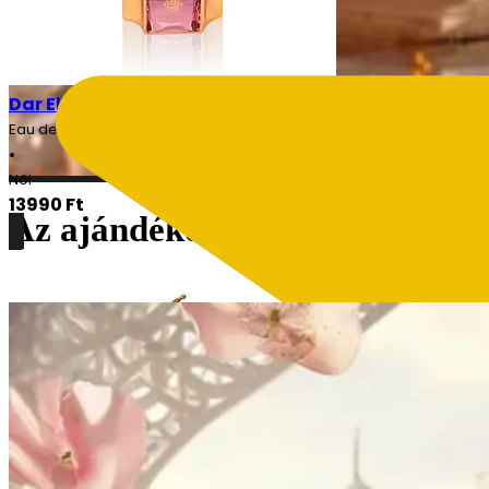
Dar El Ward – Dalal Női 100ml EDP
Eau de Parfum
•
Női
13990
Ft
Az ajándékozás művészete
Részletek
Lepd meg magad, vagy szeretteid, a szakértőink által v