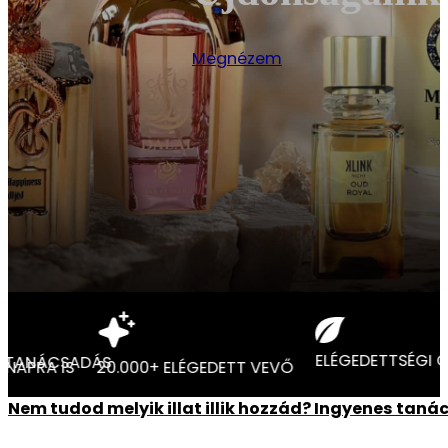
Megnézem
IA
EGYEDI ILLATTANÁCSADÁS
LLÍTÁS AKÁR MÁSNAPRA IS
20.000+ ELÉGEDETT VEVŐ
Nem tudod melyik illat illik hozzád? Ingyenes tan