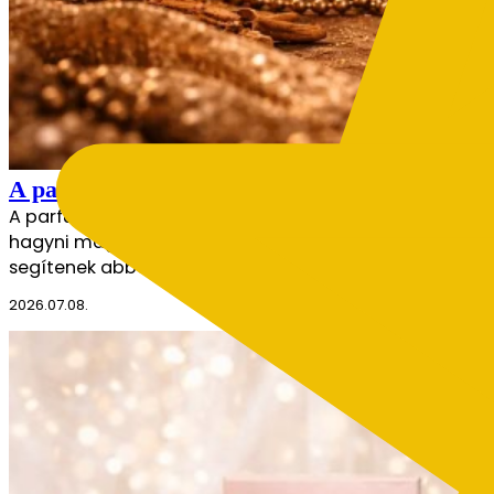
A parfümhasználat aranyszabályai – így hozd ki
A parfüm az egyik legerősebb eszköz az önkifejezésben.
hagyni maga után. Sokszor azonban nem az illat minős
segítenek abban, hogy az illat szebben bontakozzon k
2026.07.08.