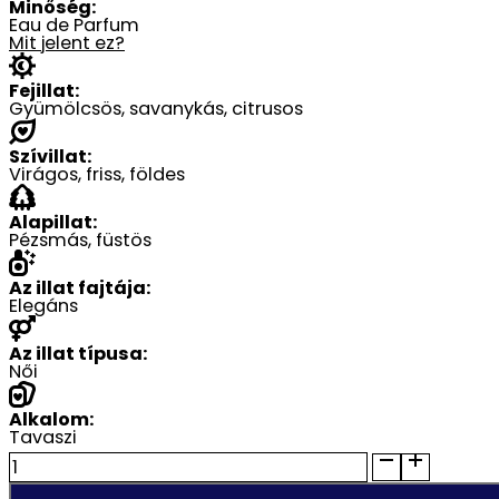
Minőség:
Eau de Parfum
Mit jelent ez?
Fejillat:
Gyümölcsös, savanykás, citrusos
Szívillat:
Virágos, friss, földes
Alapillat:
Pézsmás, füstös
Az illat fajtája:
Elegáns
Az illat típusa:
Női
Alkalom:
Tavaszi
Dar
El