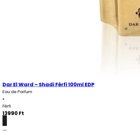
Dar El Ward – Shadi Férfi 100ml EDP
Eau de Parfum
•
Férfi
13990
Ft
Részletek