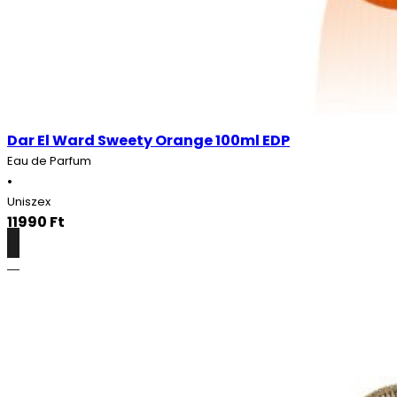
Dar El Ward Sweety Orange 100ml EDP
Eau de Parfum
•
Uniszex
11990
Ft
Részletek