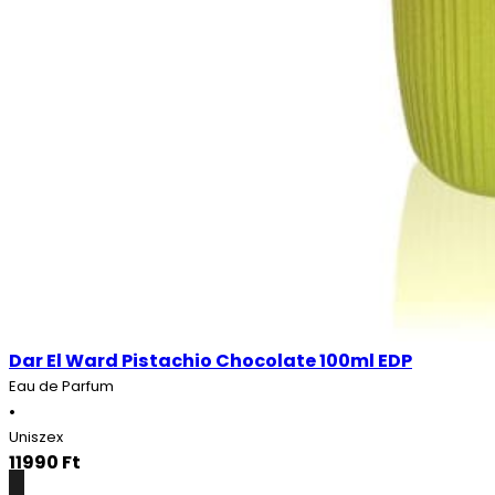
Dar El Ward Pistachio Chocolate 100ml EDP
Eau de Parfum
•
Uniszex
11990
Ft