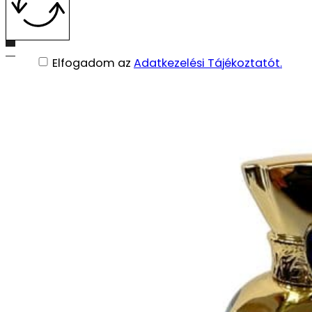
Uniszex
11990
Ft
Részletek
Elfogadom az
Adatkezelési Tájékoztatót.
© 2026 Parfüm Neked. Minden jog fenntartva.
BDA: webshop készítés
Elállás a szerződéstől
Adatkezelési Tájékoztató
ÁSZF
Impresszum