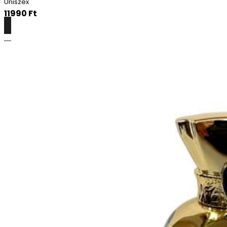
Uniszex
11990
Ft
Részletek