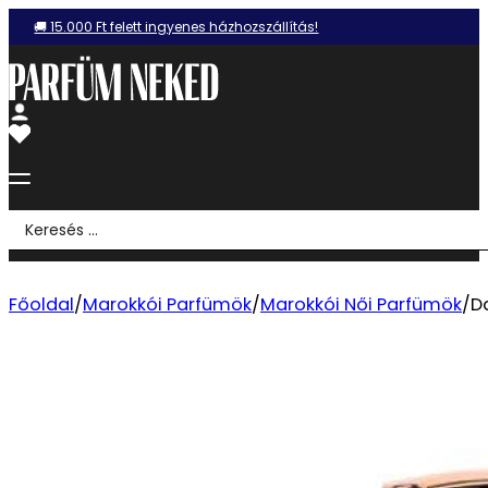
🚚 15.000 Ft felett ingyenes házhozszállítás!
Search
...
Főoldal
/
Marokkói Parfümök
/
Marokkói Női Parfümök
/
Da