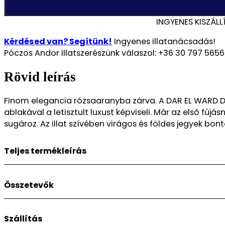
Ward
–
INGYENES KISZÁLL
Dalal
Női
Kérdésed van? Segítünk!
Ingyenes illatanácsadás!
100ml
Póczos Andor illatszerészünk válaszol: +36 30 797 5656
EDP
mennyiség
Rövid leírás
Finom elegancia rózsaaranyba zárva. A DAR EL WARD DAL
ablakával a letisztult luxust képviseli. Már az első fúj
sugároz. Az illat szívében virágos és földes jegyek bont
Teljes termékleírás
Finom elegancia rózsaaranyba zárva.
Összetevők
A DAR EL WARD DALAL Női 100ml EDP első pillantásra rabul 
első fújásnál élénk, gyümölcsös-citrusos frissesség ébre
Minőség:
Szállítás
Eau de Parfum