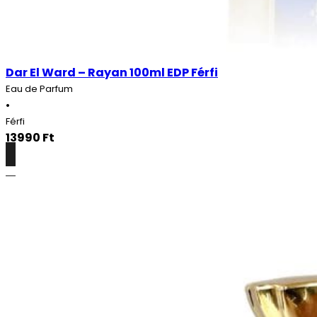
Dar El Ward – Rayan 100ml EDP Férfi
Eau de Parfum
•
Férfi
13990
Ft
Részletek