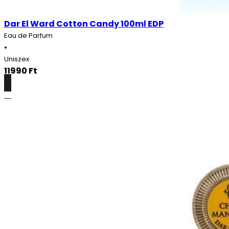
Dar El Ward Cotton Candy 100ml EDP
Eau de Parfum
•
Uniszex
11990
Ft
Részletek