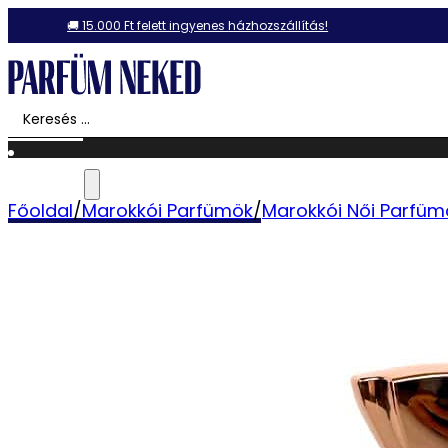
🚚 15.000 Ft felett ingyenes házhozszállítás!
Search
Akció!
...
Ajánlataink
Főoldal
/
Marokkói Parfümök
/
Marokkói Női Parfüm
Illatcsomagok
Különleges Parfümök
Ajándékutalványok
Összes termék
Dubai Parfümök