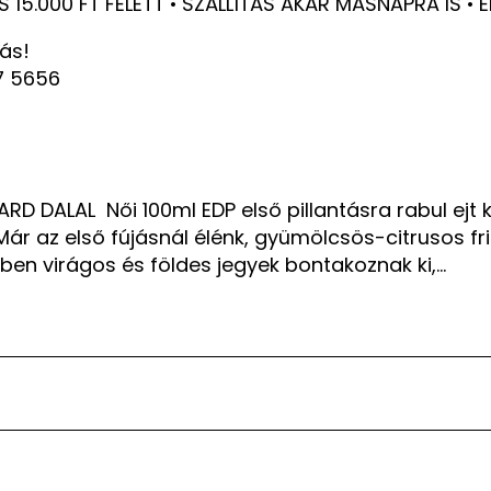
S 15.000 FT FELETT • SZÁLLÍTÁS AKÁR MÁSNAPRA IS 
ás!
7 5656
D DALAL Női 100ml EDP első pillantásra rabul ejt k
i. Már az első fújásnál élénk, gyümölcsös-citrusos f
ében virágos és földes jegyek bontakoznak ki,…
ejt kifinomult, rózsaarany üvegével, amely lágy vonalaival
szti fel az érzékeket, amely azonnali lendületet és könny