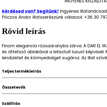
INGYENES KISZÁLLÍTÁ
Dalal
Női
Kérdésed van? Segítünk!
Ingyenes illatanácsad
100ml
Póczos Andor illatszerészünk válaszol: +36 30 79
EDP
mennyiség
Rövid leírás
Finom elegancia rózsaaranyba zárva. A DAR EL WAR
és áttetsző ablakával a letisztult luxust képvisel
lendületet és könnyedséget sugároz. Az illat szív
Teljes termékleírás
Finom elegancia rózsaaranyba zárva.
Összetevők
A DAR EL WARD DALAL Női 100ml EDP első pillantásra rabul 
első fújásnál élénk, gyümölcsös-citrusos frissesség ébre
Minőség:
Szállítás
Eau de Parfum