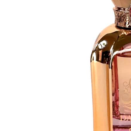
Oriental Collection
L’affair Parfümök
Dar El Ward Parfümök
Al Malakia Parfümök
House of Dreams Parfümök
Férfi Parfümök
L’affair Férfi illatok
Dubai Férfi illatok
Cuba Férfi illatok