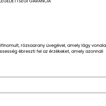
• ELÉGEDETTSÉGI GARANCIA
ifinomult, rózsaarany üvegével, amely lágy vonala
rissesség ébreszti fel az érzékeket, amely azonnali
 és áttetsző ablakával a letisztult luxust képviseli. Már 
edséget sugároz.