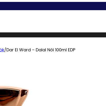
ök
/
Dar El Ward – Dalal Női 100ml EDP