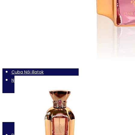
New Brand Férfi illatok
Női Parfümök
L’affair Női illatok
Dubai Női illatok
Cuba Női illatok
New Brand Női illatok
Uniszex Parfümök