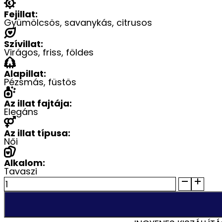
Fejillat:
Gyümölcsös, savanykás, citrusos
Szívillat:
Virágos, friss, földes
Alapillat:
Pézsmás, füstös
Az illat fajtája:
Elegáns
Az illat típusa:
Női
Alkalom:
Tavaszi
Dar
El
Ward
–