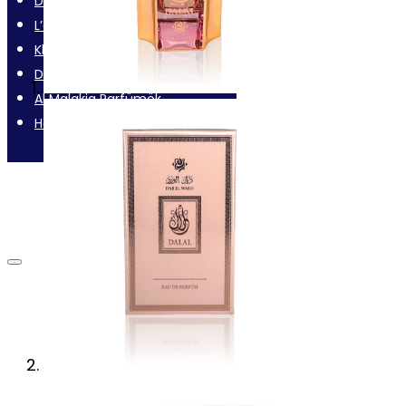
Dubai Unisex illatok
L’affair Unisex Parfümök
Klink Niche Parfümök
Dar El Ward Parfümök
Al Malakia Parfümök
House of Dreams Parfümök
Inspiráció
Üzleteink
Kapcsolat