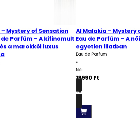
 – Mystery of Sensation
Al Malakia – Mystery 
 de Parfüm – A kifinomult
Eau de Parfüm – A női
és a marokkói luxus
egyetlen illatban
sa
Eau de Parfum
•
m
Női
19990
Ft
Részletek