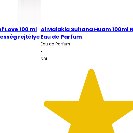
of Love 100 ml
Al Malakia Sultana Huam 100ml N
esség rejtélye
Eau de Parfum
Eau de Parfum
•
Női