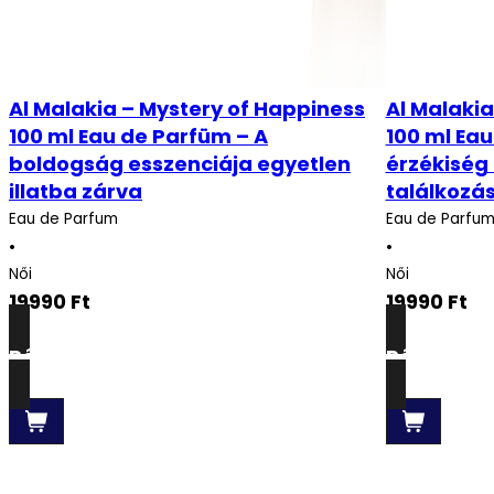
Al Malakia – Mystery of Happiness
Al Malakia
100 ml Eau de Parfüm – A
100 ml Eau
boldogság esszenciája egyetlen
érzékiség 
illatba zárva
találkozá
Eau de Parfum
Eau de Parfu
•
•
Női
Női
19990
Ft
19990
Ft
Részletek
Részletek