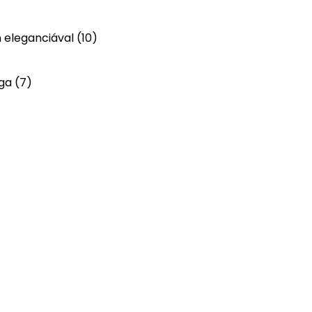
n eleganciával
(10)
ága
(7)