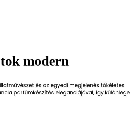
latok modern
lt illatművészet és az egyedi megjelenés tökéletes
cia parfümkészítés eleganciájával, így különlege