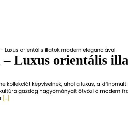
Törlés
– Luxus orientális illatok modern eleganciával
– Luxus orientális il
he kollekciót képviselnek, ahol a luxus, a kifinomu
kultúra gazdag hagyományait ötvözi a modern fran
a
[...]